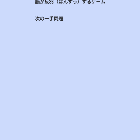
脳が反芻（はんすう）するゲーム
次の一手問題