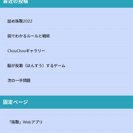
最近の投稿
詰め珠取2022
図でわかるルールと戦術
ChouChouギャラリー
脳が反芻（はんすう）するゲーム
次の一手問題
固定ページ
「珠取」Webアプリ