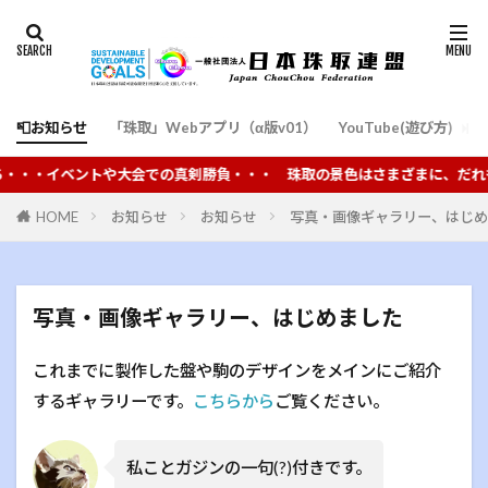
📮お知らせ
「珠取」Webアプリ（α版v01）
YouTube(遊び方)
通
・イベントや大会での真剣勝負・・・ 珠取の景色はさまざまに、だれもが楽
HOME
お知らせ
お知らせ
写真・画像ギャラリー、はじめ
写真・画像ギャラリー、はじめました
これまでに製作した盤や駒のデザインをメインにご紹介
するギャラリーです。
こちらから
ご覧ください。
私ことガジンの一句(?)付きです。