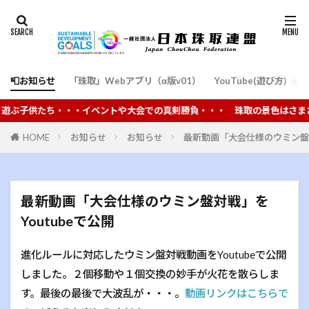
📮お知らせ
「珠取」Webアプリ（α版v01）
YouTube(遊び方)
通
子供たち・・・イベントや大会での真剣勝負・・・ 珠取の景色はさまざま
HOME
お知らせ
お知らせ
最新動画「大会仕様のウミン盤対
最新動画「大会仕様のウミン盤対戦」を
Youtubeで公開
進化ルールに対応したウミン盤対戦動画をYoutubeで公開
しました。２個移動や１個交換の妙手が火花を散らしま
す。最後の最後で大波乱が・・・。
動画リンクはこちらで