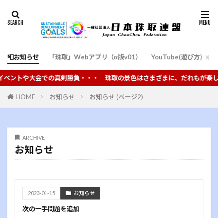
📮お知らせ
「珠取」Webアプリ（α版v01）
YouTube(遊び方)
通
勝負・・・ 珠取の景色はさまざまに、だれもが楽しめることを願い普及を推
HOME
お知らせ
お知らせ (ページ2)
ARCHIVE
お知らせ
2023-01-15
お知らせ
次の一手問題を追加